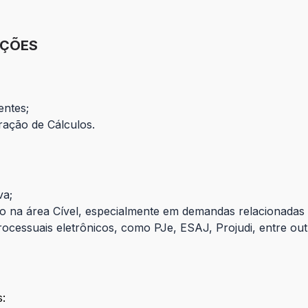
IÇÕES
entes;
ração de Cálculos.
va;
to na área Cível, especialmente em demandas relacionadas
rocessuais eletrônicos, como PJe, ESAJ, Projudi, entre out
s: