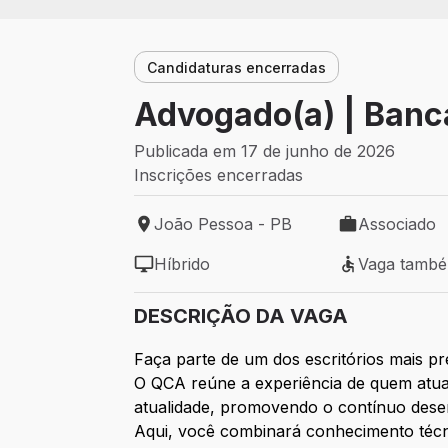
Candidaturas encerradas
Advogado(a) | Banc
Publicada em 17 de junho de 2026
Inscrições encerradas
João Pessoa - PB
Associado
Local de trabalho: João Pessoa - PB
Tipo de vaga:
Híbrido
Vaga tamb
Modelo de trabalho: Híbrido
Vaga também 
DESCRIÇÃO DA VAGA
Faça parte de um dos escritórios mais pr
O QCA reúne a experiência de quem atua n
atualidade, promovendo o contínuo dese
Aqui, você combinará conhecimento técni