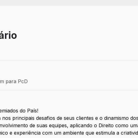
ário
 Associado
ém para PcD
para PcD
emiados do País!
os principais desafios de seus clientes e o dinamismo dos
nvolvimento de suas equipes, aplicando o Direito como um
co e experiência com um ambiente que estimula a criativi