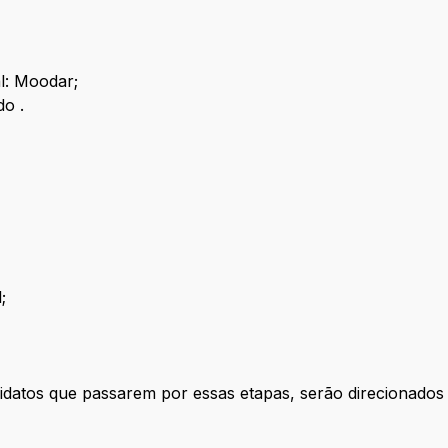
l: Moodar;
do .
l;
idatos que passarem por essas etapas, serão direcionados