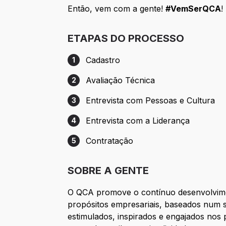
Então, vem com a gente!
#VemSerQCA
ETAPAS DO PROCESSO
Cadastro
1
Etapa 1: Cadastro
Avaliação Técnica
2
Etapa 2: Avaliação Técnica
Entrevista com Pessoas e Cultura
3
Etapa 3: Entrevista com Pessoas e Cultur
Entrevista com a Liderança
4
Etapa 4: Entrevista com a Liderança
Contratação
5
Etapa 5: Contratação
SOBRE A GENTE
O QCA promove o contínuo desenvolvimen
propósitos empresariais, baseados num s
estimulados, inspirados e engajados nos 