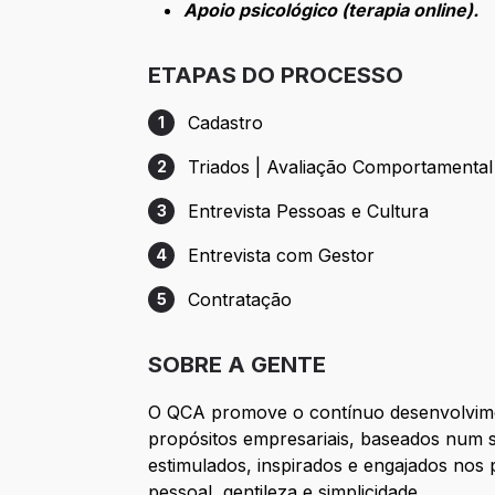
Apoio psicológico (terapia online).
ETAPAS DO PROCESSO
Cadastro
1
Etapa 1: Cadastro
Triados | Avaliação Comportamental
2
Etapa 2: Triados | Avaliação Comportame
Entrevista Pessoas e Cultura
3
Etapa 3: Entrevista Pessoas e Cultura
Entrevista com Gestor
4
Etapa 4: Entrevista com Gestor
Contratação
5
Etapa 5: Contratação
SOBRE A GENTE
O QCA promove o contínuo desenvolvimen
propósitos empresariais, baseados num s
estimulados, inspirados e engajados nos 
pessoal, gentileza e simplicidade.