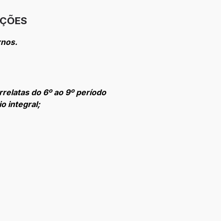
IÇÕES
rnos.
relatas do 6º ao 9º período
o integral;